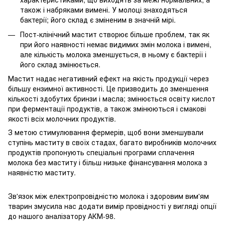
також і набряками вимені. У молоці знаходяться
бактерії; його склад є зміненим в значній мірі.
Пост-клінічний мастит створює більше проблем, так як
при його наявності немає видимих ​​змін молока і вимені,
але кількість молока зменшується, в ньому є бактерії і
його склад змінюється.
Мастит надає негативний ефект на якість продукції через
більшу ензимної активності. Це призводить до зменшення
кількості здобутих бринзи і масла; змінюється освіту кислот
при ферментації продуктів, а також змінюються і смакові
якості всіх молочних продуктів.
З метою стимулювання фермерів, щоб вони зменшували
ступінь маститу в своїх стадах, багато виробників молочних
продуктів пропонують спеціальні програми сплачення
молока без маститу і більш низьке фінансування молока з
наявністю маститу.
Зв'язок між електропровідністю молока і здоровим вим'ям
тварин змусила нас додати вимір провідності у вигляді опції
до нашого аналізатору АКМ-98.