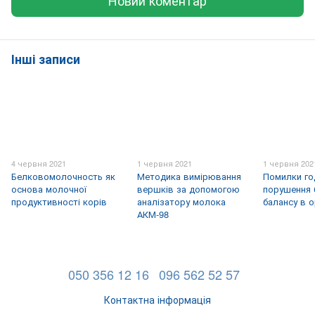
Інші записи
4 червня 2021
1 червня 2021
1 червня 202
Белковомолочность як
Методика вимірювання
Помилки го
основа молочної
вершків за допомогою
порушення 
продуктивності корів
аналізатору молока
балансу в о
АКМ-98
050 356 12 16
096 562 52 57
Контактна інформація