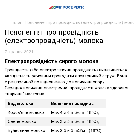
Блог
Пояснення про провідність (електропровдність) мол
Пояснення про провідність
(електропровдність) молока
7 травня 2021
Електропровідність сирого молока
Провідність (або електролітична провідність) визначається
як здатність речовини проводити електричний струм. Вона
є реціпрочной по відношенню до величини опору.
Середня величина електричної провідності молока здорової
тварини * наступна:
Вид молока
Величина провідності
Коров'яче молоко
Між 4 и 6 mS/cm (
18°C
);
Овече молоко
Між 3 и 5 mS/cm (
18°C
);
Буйволине молоко
Між 2,5 и 5 mS/cm (
18°C
);