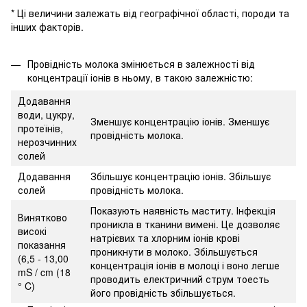
* Ці величини залежать від географічної області, породи та
інших факторів.
Провідність молока змінюється в залежності від
концентрації іонів в ньому, в такою залежністю:
Додавання
води, цукру,
Зменшує концентрацію іонів. Зменшує
протеїнів,
провідність молока.
нерозчинних
солей
Додавання
Збільшує концентрацію іонів. Збільшує
солей
провідність молока.
Показують наявність маститу. Інфекція
Винятково
проникла в тканини вимені. Це дозволяє
високі
натрієвих та хлорним іонів крові
показання
проникнути в молоко. Збільшується
(6,5 - 13,00
концентрація іонів в молоці і воно легше
mS / cm (18
проводить електричний струм тоесть
° C)
його провідність збільшується.