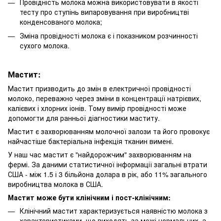
Провідність молока можна використовувати в якості
тесту про ступінь випаровування при виробництві
конденсованого молока;
Зміна провідності молока є і показником розчинності
сухого молока.
Мастит:
Мастит призводить до змін в електричної провідності
молоко, переважно через зміни в концентрації натрієвих,
калієвих і хлорних іонів. Тому вимір провідності може
допомогти для ранньої діагностики маститу.
Мастит є захворюванням молочної залози та його провокує
найчастіше бактеріальна інфекція тканин вимені.
У наш час мастит є "найдорожчим" захворюванням на
фермі. За даними статистичної інформації загальні втрати
США - між 1.5 і 3 більйона долара в рік, або 11% загального
виробництва молока в США.
Мастит може бути клінічним і пост-клінічним:
Клінічний мастит характеризується наявністю молока з
характеристиками, що виходять за межі нормальних, а