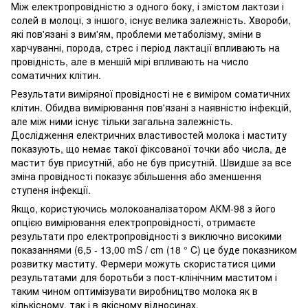
Між електропровідністю з одного боку, і змістом лактози і
солей в молоці, з іншого, існує велика залежність. Хвороби,
які пов'язані з вим'ям, проблеми метаболізму, зміни в
харчуванні, порода, стрес і період лактації впливають на
провідність, але в меншій мірі впливають на число
соматичних клітин.
Результати виміряної провідності не є виміром соматичних
клітин. Обидва вимірювання пов'язані з наявністю інфекцій,
але між ними існує тільки загальна залежність.
Дослідження електричних властивостей молока і маститу
показують, що немає такої фіксованої точки або числа, де
мастит був присутній, або не був присутній. Швидше за все
зміна провідності показує збільшення або зменшення
ступеня інфекції.
Якщо, користуючись молокоаналізатором АКМ-98 з його
опцією вимірювання електропровідності, отримаєте
результати про електропровідності з виключно високими
показаннями (6,5 - 13,00 mS / cm (18 ° C) це буде показником
розвитку маститу. Фермери можуть скористатися цими
результатами для боротьби з пост-клінічним маститом і
таким чином оптимізувати виробництво молока як в
кількісному, так і в якісному відносинах.