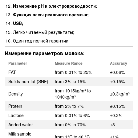
Измерение pH и электропроводности;
Функция часы реального времени;
USB;
Легко читаемый результаты;
Один год полной гарантии.
Измерение параметров молока:
Parameter
Measure Range
Accuracy
FAT
from 0.01% to 25%
±0.06%
Solids-non-fat (SNF)
from 3% to 15%
±0.15%
from 1015kg/m³ to
Density
±0.3kg/m³
1040kg/m³
Protein
from 2% to 7%
±0.15%
Lactose
from 0.01% to 6%
±0.2%
Added water
from 0% to 70%
±3
Milk sample
from 1°C to 40 °C
±1%