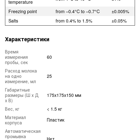
temperature
Freezing point
from –0.4°C to –0.7°C
±0.005%
Salts
from 0.4% to 1.5%
±0.05%
Характеристики
Время
измерения
60
пробы, сек
Расход молока
на одно
25
измерение, мл
Габаритные
размеры (Ш х Д
175x175x150 мм
х В)
Вес, кг
< 1.5 кг
Материал
Пластик
корпуса
Автоматическая
промывка
Нет