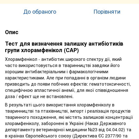
До обраного
Порівняти
Опис
Тест для визначення залишку антибіотиків
групи хлорамфенікол (СAР)
Хлорамфенікол - антибіотик широкого спектру дії, який
часто використовується в тваринництві завдяки його
хорошим антибактеріальним і фармакологічними
характеристиками. Але при попаданні в організм людини
призводить до появи побічних ефектів: гематотоксичності,
специфічною апластичної анемії, для якої співвідношення
доза / ефект ще не встановлені.
В результаті цього використання хлорамфеніколу в
тваринництві та птахівництві, імпорт і реалізація продуктів
тваринного походження, які містять залишкові концентрації
хлорамфеніколу, заборонені в Україні (Наказ Державного
департаменту ветеринарної медицини №23 від 04.04.02) та
в країнах Європейського союзу (Директива ЄС 2377/90 та