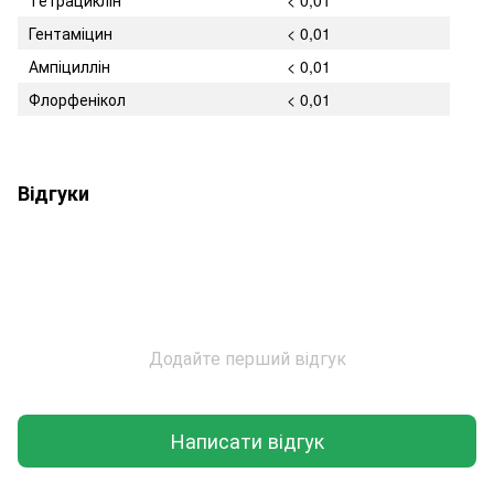
Гентаміцин
< 0,01
Ампіциллін
< 0,01
Флорфенікол
< 0,01
Відгуки
Додайте перший відгук
Написати відгук