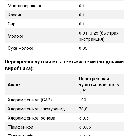
Масло вершкове
0,1
Казеин
0,1
Сир
0,1
0,01; 0,25 (быстрая
Молоко
экстракция)
Сухе молоко
0,05
Перехресна чутливість тест-системи (за даними
виробника):
Перекрестная
Аналит
чувствительность
, %
Хлорамфенікол (САР)
100
Хлорамфенікол глюкуронид
76,8
Хлорамфенікол основа
< 0,5
Тіамфенікол
< 0,05
Тетрациклін
< 0,01