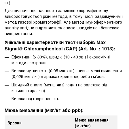
ін.).
Для визначення наявності залишків хлорамфеніколу
використовуються різні методи, в тому числі радіоімунним і
метод газової хроматографії. Але метод імуноферментного
аналізу вигідно відрізняється своєю швидкістю і безпекою
використання.
Унікальні характеристики тест-наборів Max
Signal® Chloramphenicol (CAP) (Art. No .: 1013):
Ефективні (> 80%), швидкі (10 - 40 хв.) І економічні
методи екстракції
Висока чутливість (0,05 мкг / кг) і низькі межі виявлення
(0,025 мкг / кг) в зразках креветок, риби і м'яса.
Швидкий аналіз (менш як 2 годин не залежно від
кількості зразків)
Висока відтворюваність.
Межа виявлення (мкг/кг або ppb):
Межа виявлення
Зразки
(мкг/кг)