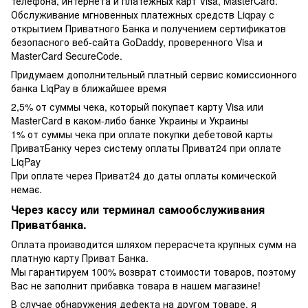
телефона, интернета и платёжных карт Visa, MasterCard.
Обслуживание мгновенных платежных средств Liqpay с
открытием Приватного Банка и получением сертификатов
безопасного веб-сайта GoDaddy, проверенного Visa и
MasterCard SecureCode.
Придумаем дополнительный платный сервис комиссионного
банка LiqPay в ближайшее время
2,5% от суммы чека, который покупает карту Visa или
MasterCard в каком-либо банке Украины и Украины
1% от суммы чека при оплате покупки дебетовой карты
ПриватБанку через систему оплаты Приват24 при оплате
LiqPay
При оплате через Приват24 до даты оплаты комической
немає.
Через кассу или терминал самообслуживания
Приватбанка.
Оплата производится шляхом перерасчета крупных сумм на
платную карту Приват Банка.
Мы гарантируем 100% возврат стоимости товаров, поэтому
Вас не заполнит прибавка товара в нашем магазине!
В случае обнаружения дефекта на другом товаре, я