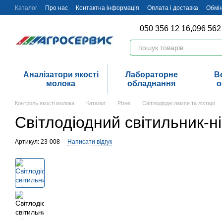
Перейти до основного контенту
Каталог
Про нас
Контактна інформація
Оплата і доставка
Обмі
050 356 12 16,
096 562
Аналізатори якості
Лабораторне
В
молока
обладнання
о
Контроль якості молока
Каталог
Різне
Світлодіодні лампи та ліхтарі
Світлодіодний світильник-н
Артикул: 23-008
Написати відгук