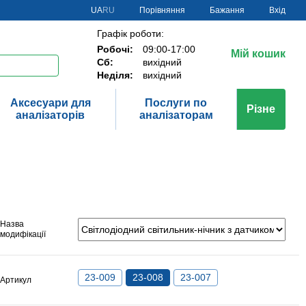
Порівняння
UA
RU
Бажання
Вхід
Графік роботи:
Робочі:
09:00-17:00
Мій кошик
Сб:
вихідний
Неділя:
вихідний
Аксесуари для
Послуги по
Різне
аналізаторів
аналізаторам
Назва
модифікації
23-009
23-008
23-007
Артикул