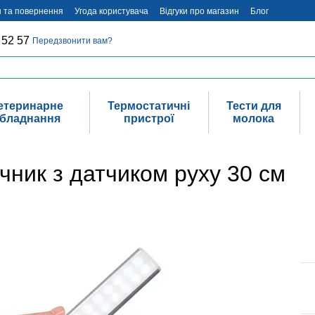
н та повернення
Угода користувача
Відгуки про магазин
Блог
 52 57
Передзвонити вам?
етеринарне
Термостатичні
Тести для
бладнання
пристрої
молока
ічник з датчиком руху 30 см