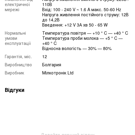
електричної
110В
мережі
Вхід: 100 - 240 V ~ 1.6 A макс. 50-60 Hz
Напруга живлення постійного струму: 12В
до 14,2В
Введення: +12 V 3А хв 50 - 65 W
Нормальні
Температура повітря — +10 ° C — +40 ° C
умови
Температура проби молока — +5 ° C —
експлуатації
+40 ° C
Відносна вологість — 30% — 80%
Гарантія, міс.
12
Виробництво
Болгария
Виробник
Мілкотронік Ltd
Відгуки
Додайте перший відгук