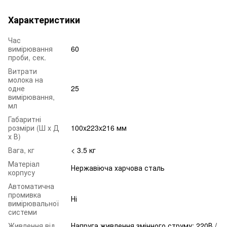
Характеристики
Час
вимірювання
60
проби, сек.
Витрати
молока на
одне
25
вимірювання,
мл
Габаритні
розміри (Ш х Д
100x223x216 мм
х В)
Вага, кг
< 3.5 кг
Матеріал
Нержавіюча харчова сталь
корпусу
Автоматична
промивка
Ні
вимірювальної
системи
Живлення від
Напруга живлення змінного струму: 220В /