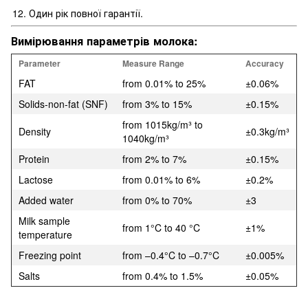
Один рік повної гарантії.
Вимірювання параметрів молока:
Parameter
Measure Range
Accuracy
FAT
from 0.01% to 25%
±0.06%
Solids-non-fat (SNF)
from 3% to 15%
±0.15%
from 1015kg/m³ to
Density
±0.3kg/m³
1040kg/m³
Protein
from 2% to 7%
±0.15%
Lactose
from 0.01% to 6%
±0.2%
Added water
from 0% to 70%
±3
Milk sample
from 1°C to 40 °C
±1%
temperature
Freezing point
from –0.4°C to –0.7°C
±0.005%
Salts
from 0.4% to 1.5%
±0.05%