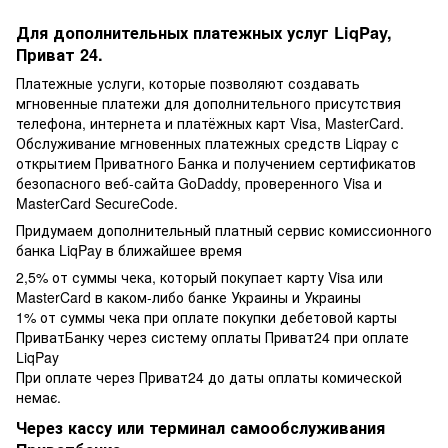
Для дополнительных платежных услуг LiqPay,
Приват 24.
Платежные услуги, которые позволяют создавать
мгновенные платежи для дополнительного присутствия
телефона, интернета и платёжных карт Visa, MasterCard.
Обслуживание мгновенных платежных средств Liqpay с
открытием Приватного Банка и получением сертификатов
безопасного веб-сайта GoDaddy, проверенного Visa и
MasterCard SecureCode.
Придумаем дополнительный платный сервис комиссионного
банка LiqPay в ближайшее время
2,5% от суммы чека, который покупает карту Visa или
MasterCard в каком-либо банке Украины и Украины
1% от суммы чека при оплате покупки дебетовой карты
ПриватБанку через систему оплаты Приват24 при оплате
LiqPay
При оплате через Приват24 до даты оплаты комической
немає.
Через кассу или терминал самообслуживания